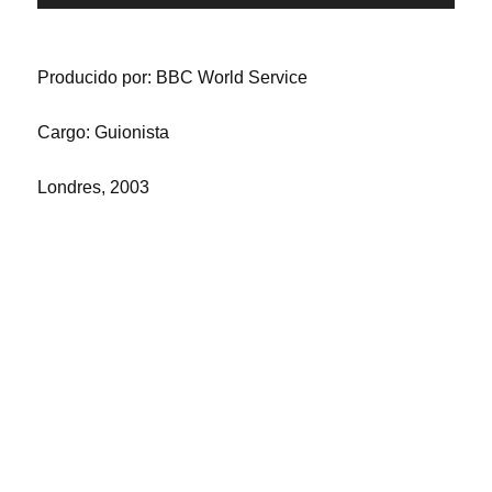
p
r
o
d
Producido por: BBC World Service
u
c
Cargo: Guionista
t
o
r
Londres, 2003
d
e
a
u
d
i
o