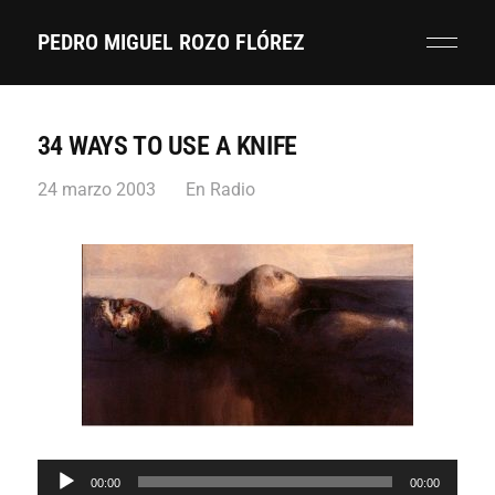
PEDRO MIGUEL ROZO FLÓREZ
34 WAYS TO USE A KNIFE
24 marzo 2003
En
Radio
R
00:00
00:00
e