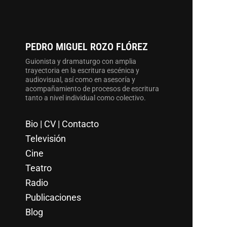
PEDRO MIGUEL ROZO FLÓREZ
Guionista y dramaturgo con amplia
trayectoria en la escritura escénica y
audiovisual, así como en asesoría y
acompañamiento de procesos de escritura
tanto a nivel individual como colectivo.
Bio | CV | Contacto
Televisión
Cine
Teatro
Radio
Publicaciones
Blog